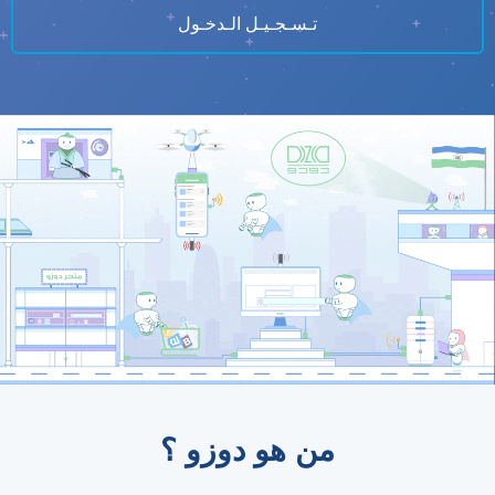
تـسـجـيـل الـدخـول
من هو دوزو ؟