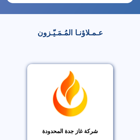
عـمـلاؤنـا المُـمَـيّـزون
شركة غاز جدة المحدودة