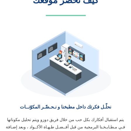
كيف نحضر موقعك
ـــــــــــــــ
نحلّـل فكرتك داخل مطبخنا و نـحـضّـر المكوّنــات
يتم استقبال أفكارك بكل حب من خلال فريق دوزو ويتم تحليل مكوناتها
فـي مـطـابـخـنا البرمجية من قبل أفــضـل طـهـاة الأكــواد ، وبعد إضـافة