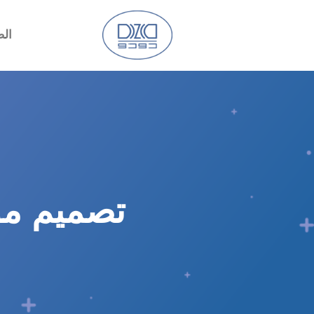
الص
تصميم موق